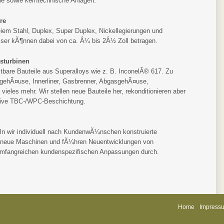
rie sowie kerntechnische Anlagen.
re
eiem Stahl, Duplex, Super Duplex, Nickellegierungen und
sser kÃ¶nnen dabei von ca. Â¼ bis 2Â½ Zoll betragen.
sturbinen
tbare Bauteile aus Superalloys wie z. B. InconelÂ® 617. Zu
gehÃ¤use, Innerliner, Gasbrenner, AbgasgehÃ¤use,
eles mehr. Wir stellen neue Bauteile her, rekonditionieren aber
usive TBC-/WPC-Beschichtung.
ln wir individuell nach KundenwÃ¼nschen konstruierte
t neue Maschinen und fÃ¼hren Neuentwicklungen von
umfangreichen kundenspezifischen Anpassungen durch.
Home
Impress