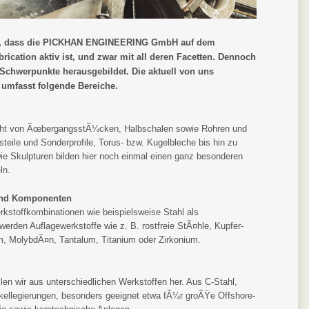
ten, dass die PICKHAN ENGINEERING GmbH auf dem
ication aktiv ist, und zwar mit all deren Facetten. Dennoch
 Schwerpunkte herausgebildet. Die aktuell von uns
 umfasst folgende Bereiche.
icht von ÃœbergangsstÃ¼cken, Halbschalen sowie Rohren und
ile und Sonderprofile, Torus- bzw. Kugelbleche bis hin zu
e Skulpturen bilden hier noch einmal einen ganz besonderen
ln.
 und Komponenten
rkstoffkombinationen wie beispielsweise Stahl als
werden Auflagewerkstoffe wie z. B. rostfreie StÃ¤hle, Kupfer-
m, MolybdÃ¤n, Tantalum, Titanium oder Zirkonium.
en wir aus unterschiedlichen Werkstoffen her. Aus C-Stahl,
ckellegierungen, besonders geeignet etwa fÃ¼r groÃŸe Offshore-