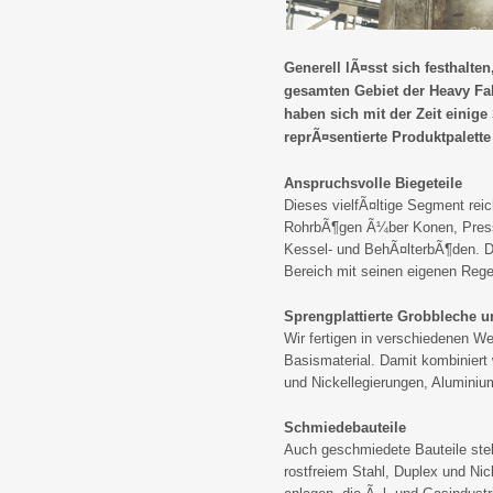
Generell lÃ¤sst sich festhal
gesamten Gebiet der Heavy Fabr
haben sich mit der Zeit einige
reprÃ¤sentierte Produktpalette
Anspruchsvolle Biegeteile
Dieses vielfÃ¤ltige Segment re
RohrbÃ¶gen Ã¼ber Konen, Presste
Kessel- und BehÃ¤lterbÃ¶den. Di
Bereich mit seinen eigenen Rege
Sprengplattierte Grobbleche
Wir fertigen in verschiedenen We
Basismaterial. Damit kombiniert 
und Nickellegierungen, Aluminiu
Schmiedebauteile
Auch geschmiedete Bauteile stell
rostfreiem Stahl, Duplex und Ni