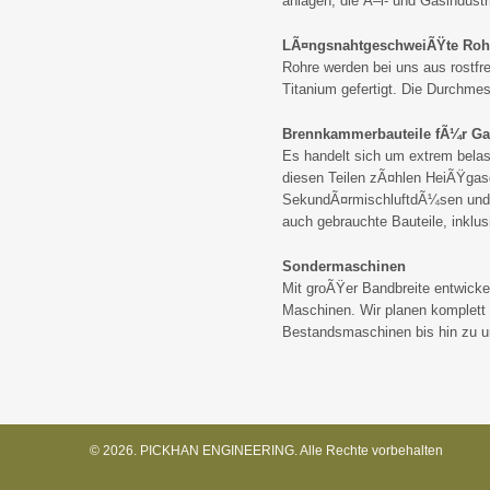
anlagen, die Ã–l- und Gasindust
LÃ¤ngsnahtgeschweiÃŸte Roh
Rohre werden bei uns aus rostfr
Titanium gefertigt. Die Durchme
Brennkammerbauteile fÃ¼r Ga
Es handelt sich um extrem belas
diesen Teilen zÃ¤hlen HeiÃŸgas
SekundÃ¤rmischluftdÃ¼sen und vi
auch gebrauchte Bauteile, inkl
Sondermaschinen
Mit groÃŸer Bandbreite entwicke
Maschinen. Wir planen komplet
Bestandsmaschinen bis hin zu 
© 2026. PICKHAN ENGINEERING. Alle Rechte vorbehalten