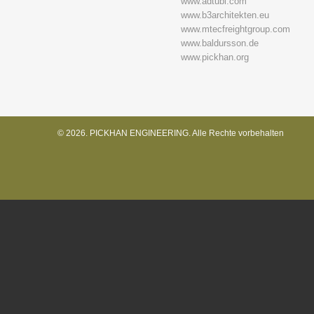
www.adtubi.com
www.b3architekten.eu
www.mtecfreightgroup.com
www.baldursson.de
www.pickhan.org
© 2026. PICKHAN ENGINEERING. Alle Rechte vorbehalten